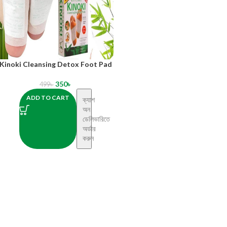
Kinoki Cleansing Detox Foot Pad
350
৳
499
৳
ADD TO CART
ক্যাশ
অন
ডেলিভারিতে
অর্ডার
করুন