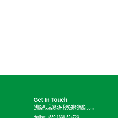
Get In Touch
Mirpur , Dhaka, Bangladesh
Email: ponnokuthir2025@gmail.com
Hotline: +880 1338-524723