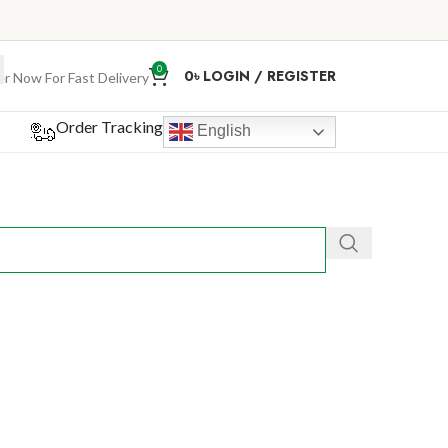
0
0
৳
LOGIN / REGISTER
r Now For Fast Delivery
Order Tracking
English