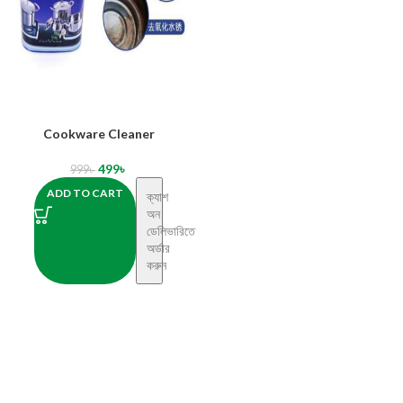
Cookware Cleaner
499
৳
999
৳
ADD TO CART
ক্যাশ
অন
ডেলিভারিতে
অর্ডার
করুন